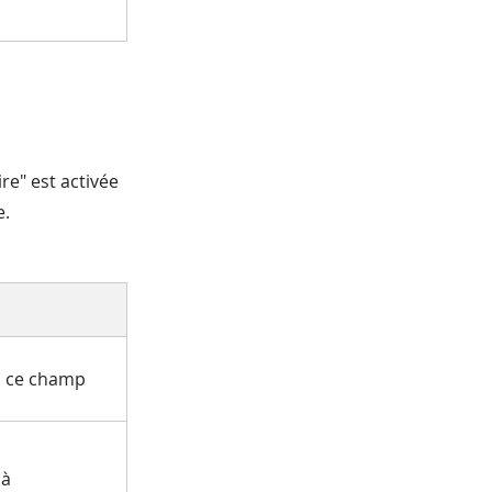
re" est activée
e.
ns ce champ
 à