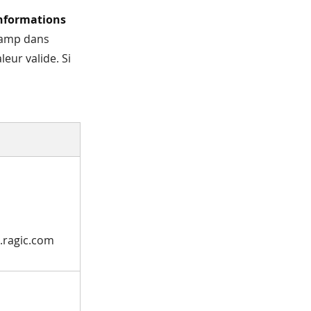
nformations
champ dans
leur valide. Si
g.ragic.com