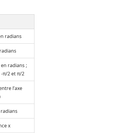
en radians
 radians
 en radians ;
 -π/2 et π/2
entre l’axe
)
 radians
nce x