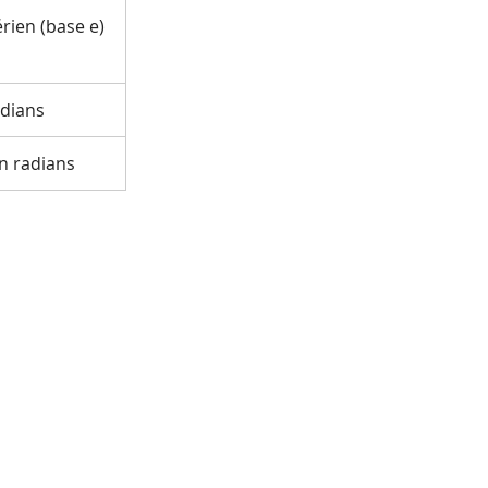
rien (base e)
adians
en radians