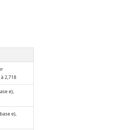
er
 à 2,718
ase e),
base e),