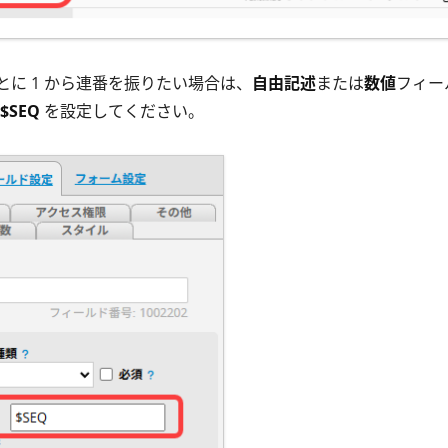
とに 1 から連番を振りたい場合は、
自由記述
または
数値
フィー
$SEQ
を設定してください。