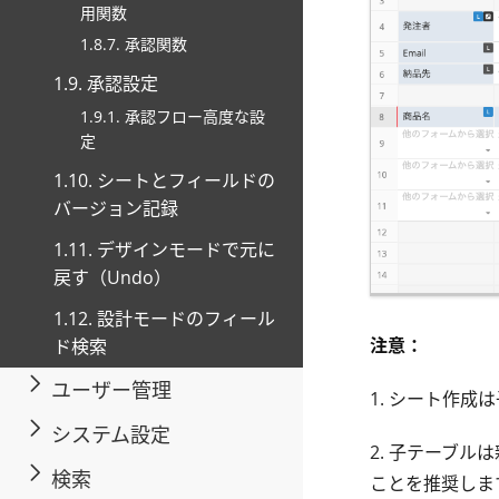
用関数
1.8.7. 承認関数
1.9. 承認設定
1.9.1. 承認フロー高度な設
定
1.10. シートとフィールドの
バージョン記録
1.11. デザインモードで元に
戻す（Undo）
1.12. 設計モードのフィール
注意：
ド検索
ユーザー管理
1. シート作
システム設定
2. 子テーブ
検索
ことを推奨しま