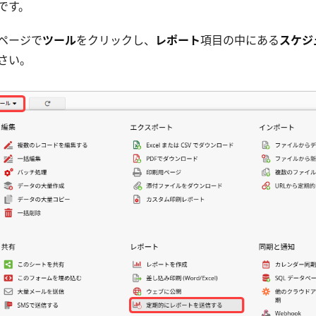
です。
ページで
ツール
をクリックし、
レポート
項目の中にある
スケジ
さい。