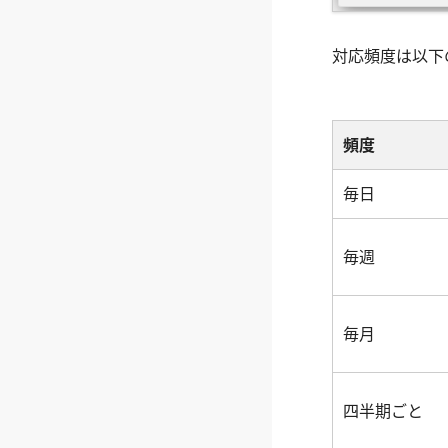
対応頻度は以下
頻度
毎日
毎週
毎月
四半期ごと