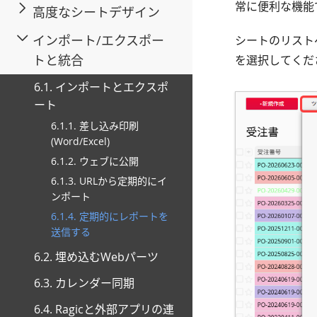
常に便利な機能
高度なシートデザイン
インポート/エクスポー
シートのリスト
トと統合
を選択してくだ
6.1. インポートとエクスポ
ート
6.1.1. 差し込み印刷
(Word/Excel)
6.1.2. ウェブに公開
6.1.3. URLから定期的にイ
ンポート
6.1.4. 定期的にレポートを
送信する
6.2. 埋め込むWebパーツ
6.3. カレンダー同期
6.4. Ragicと外部アプリの連