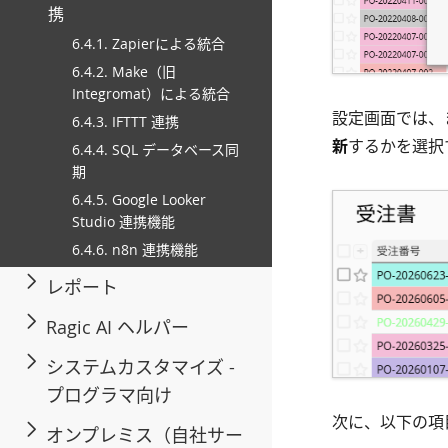
携
6.4.1. Zapierによる統合
6.4.2. Make（旧
Integromat）による統合
設定画面では、
6.4.3. IFTTT 連携
新
するかを選択
6.4.4. SQL データベース同
期
6.4.5. Google Looker
Studio 連携機能
6.4.6. n8n 連携機能
レポート
Ragic AI ヘルパー
システムカスタマイズ -
プログラマ向け
次に、以下の項
オンプレミス（自社サー