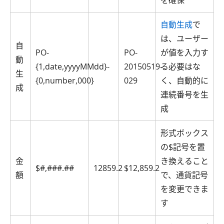
自動生成
で
は、ユーザー
自
PO-
PO-
が値を入力す
動
{1,date,yyyyMMdd}-
20150519-
る必要はな
生
{0,number,000}
029
く、自動的に
成
連続番号を生
成
形式ボックス
の$記号を置
金
き換えること
$#,###.##
12859.2
$12,859.2
額
で、通貨記号
を変更できま
す