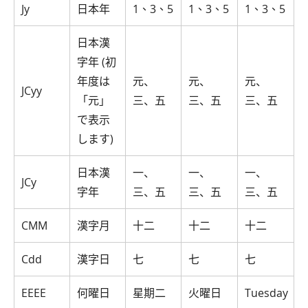
Jy
日本年
1、3、5
1、3、5
1、3、5
日本漢
字年 (初
年度は
元、
元、
元、
JCyy
「元」
三、五
三、五
三、五
で表示
します)
日本漢
一、
一、
一、
JCy
字年
三、五
三、五
三、五
CMM
漢字月
十二
十二
十二
Cdd
漢字日
七
七
七
EEEE
何曜日
星期二
火曜日
Tuesday