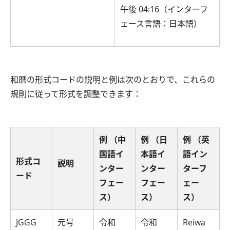
午後 04:16（インターフ
ェース言語：日本語）
和暦の形式コードの説明と例は次のとおりで、これらの
規則に従って形式を調整できます：
例 （中
例 （日
例 （英
国語イ
本語イ
語イン
形式コ
説明
ンター
ンター
ターフ
ード
フェー
フェー
ェー
ス）
ス）
ス）
JGGG
元号
令和
令和
Reiwa