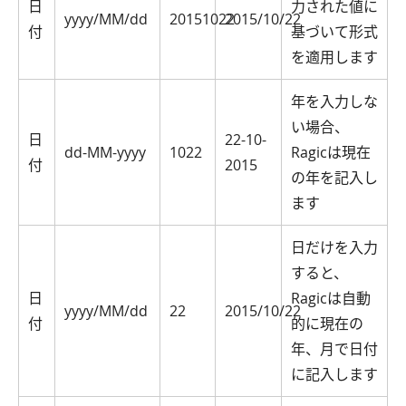
日
力された値に
yyyy/MM/dd
20151022
2015/10/22
付
基づいて形式
を適用します
年を入力しな
い場合、
日
22-10-
dd-MM-yyyy
1022
Ragicは現在
付
2015
の年を記入し
ます
日だけを入力
すると、
日
Ragicは自動
yyyy/MM/dd
22
2015/10/22
付
的に現在の
年、月で日付
に記入します