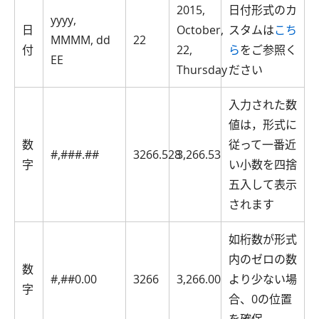
2015,
日付形式のカ
yyyy,
日
October,
スタムは
こち
MMMM, dd
22
付
22,
ら
をご参照く
EE
Thursday
ださい
入力された数
値は，形式に
数
従って一番近
#,###.##
3266.528
3,266.53
字
い小数を四捨
五入して表示
されます
如桁数が形式
内のゼロの数
数
#,##0.00
3266
3,266.00
より少ない場
字
合、0の位置
を確保