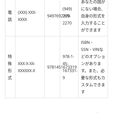
あなたの国が
(949)
にない場合、
電
(XXX) XXX-
9497692270
769-
自身の形式を
話
XXXX
2270
入力すること
ができます
ISBN、
SSN、VINな
特
978-1-
どのオプショ
殊
XXX-X-XX-
45-
ンがありま
9781451673319
形
XXXXXX-X
167331-
す。また、必
式
9
要な形式もカ
スタムできま
す