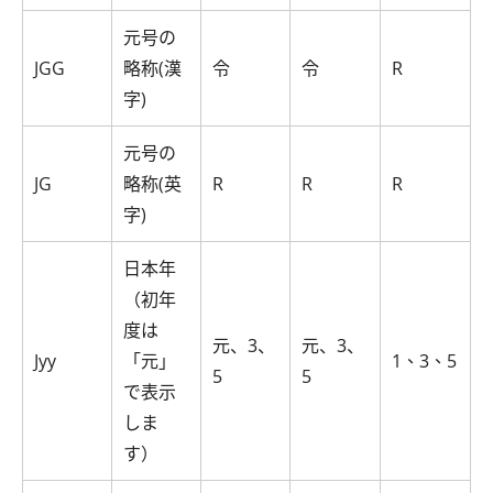
元号の
JGG
略称(漢
令
令
R
字)
元号の
JG
略称(英
R
R
R
字)
日本年
（初年
度は
元、3、
元、3、
Jyy
「元」
1、3、5
5
5
で表示
しま
す）