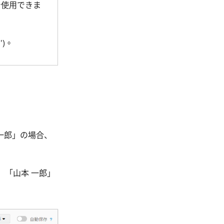
で使用できま
N')。
「一郎」の場合、
と、「山本 一郎」