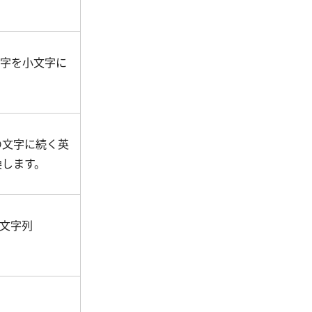
文字を小文字に
の文字に続く英
換します。
い文字列