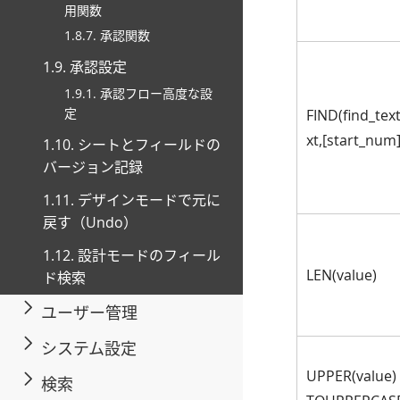
用関数
1.8.7. 承認関数
1.9. 承認設定
1.9.1. 承認フロー高度な設
定
FIND(find_text
xt,[start_num]
1.10. シートとフィールドの
バージョン記録
1.11. デザインモードで元に
戻す（Undo）
1.12. 設計モードのフィール
LEN(value)
ド検索
ユーザー管理
システム設定
UPPER(value) 
検索