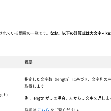
されている関数の一覧です。
なお、以下の計算式は大文字・小
概要
指定した文字数（length）に基づき、文字列の
取得します。
ngth)
例：length が 3 の場合、左から 3 文字を返しま
詳細は
こちら
をご覧ください。