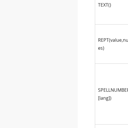
TEXT()
REPT(value,n
es)
SPELLNUMBER
[lang])