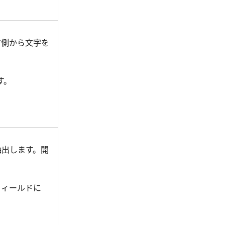
右側から文字を
す。
抽出します。開
フィールドに