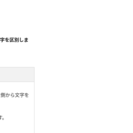
文字を区別しま
左側から文字を
す。