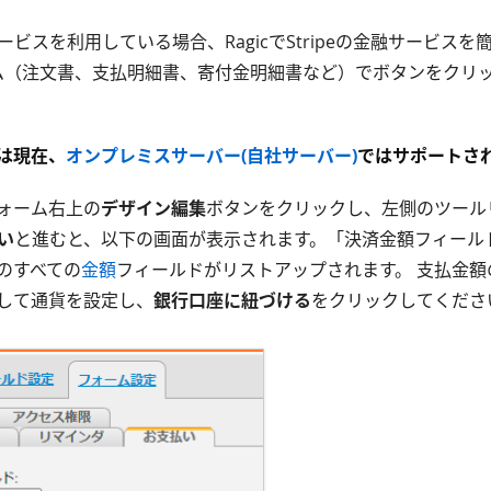
ビスを利用している場合、RagicでStripeの金融サービス
ォーム（注文書、支払明細書、寄付金明細書など）でボタンをクリ
。
は現在、
オンプレミスサーバー(自社サーバー)
ではサポートさ
ォーム右上の
デザイン編集
ボタンをクリックし、左側のツール
払い
と進むと、以下の画面が表示されます。「決済金額フィール
のすべての
金額
フィールドがリストアップされます。 支払金額
して通貨を設定し、
銀行口座に紐づける
をクリックしてくださ