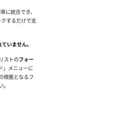
を簡単に統合でき、
ックするだけで支
れていません。
リストの
フォー
ド」メニューに
の根拠となるフ
い。