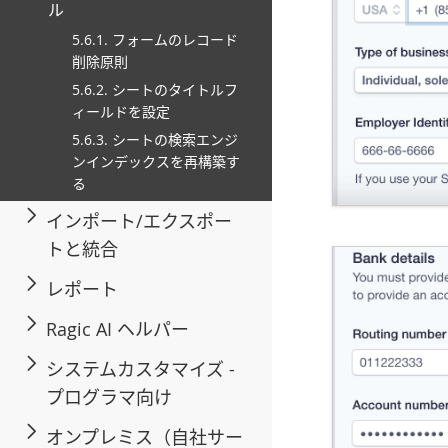
ル
5.6.1. フォームのレコード
削除原則
5.6.2. シートのタイトルフ
ィールドを設定
5.6.3. シートの検索エンジ
ンインデックスを再構築す
る
インポート/エクスポー
トと統合
レポート
Ragic AI ヘルパー
システムカスタマイズ -
プログラマ向け
オンプレミス（自社サー