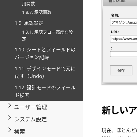
用関数
1.8.7. 承認関数
1.9. 承認設定
1.9.1. 承認フロー高度な設
定
1.10. シートとフィールドの
バージョン記録
1.11. デザインモードで元に
戻す（Undo）
1.12. 設計モードのフィール
ド検索
ユーザー管理
新しいア
システム設定
現在、ほとんど
検索