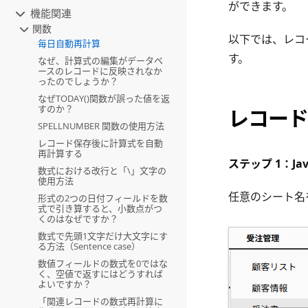
ができます。
機能関連
関数
以下では、レコ
毎日自動再計算
す。
なぜ、計算式の編集がデータベ
ースのレコードに反映されなか
ったのでしょうか？
なぜTODAY()関数が誤った値を返
すのか？
レコード
SPELLNUMBER 関数の使用方法
レコード保存後に計算式を自動
再計算する
ステップ 1：Ja
数式における改行と「\」文字の
使用方法
任意のシート名
形式の2つの日付フィールドを数
式で引き算すると、小数点がつ
くのはなぜですか？
数式で先頭1文字だけ大文字にす
る方法（Sentence case）
数値フィールドの数式を0ではな
く、空値で返すにはどうすれば
よいですか？
「関連レコードの数式再計算に