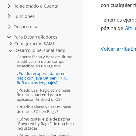
con cualquier t
Relacionado a Cuenta
Funciones
Tenemos ejemplo
On-premise
página de
GitH
Para Desarrolladores
Configuración SAML
Volver arriba
En
Desarrollo personalizado
Generar fecha y hora de última
modificación de un campo
específico en un registro
¿Puedo recuperar datos en
Ragic con Java C#, perl, PHP,
RoR u otros lenguajes?
¿Puedo usar Ragic como base
de datos backend para mi
aplicación Android o iOS?
¿Puedo enlazar y usar mi base
de datos SQL en Ragic?
¿Cómo quitar el pie de página
“Powered by Ragic” de una hoja
incrustada?
¿Cómo puedo diseñar plantillas