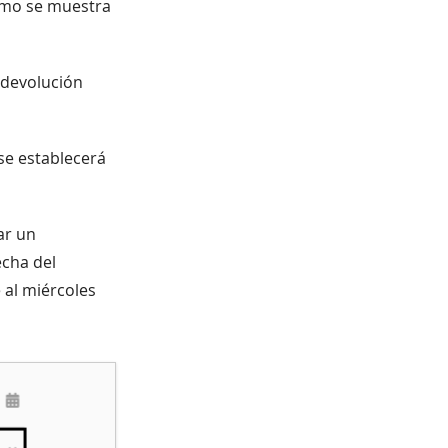
omo se muestra
e devolución
 se establecerá
ar un
echa del
 al miércoles