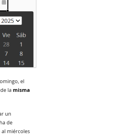
domingo, el
 de la
misma
ar un
cha de
 al miércoles