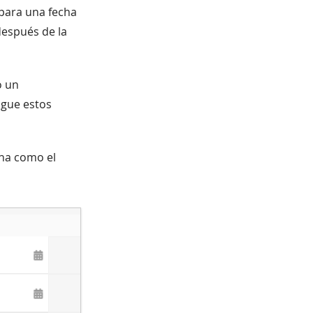
 para una fecha
después de la
o un
igue estos
cha como el