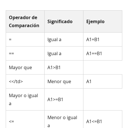
Operador de
Significado
Ejemplo
Comparación
=
Igual a
A1=B1
==
Igual a
A1==B1
Mayor que
A1>B1
<</td>
Menor que
A1
Mayor o igual
A1>=B1
a
Menor o igual
<=
A1<=B1
a