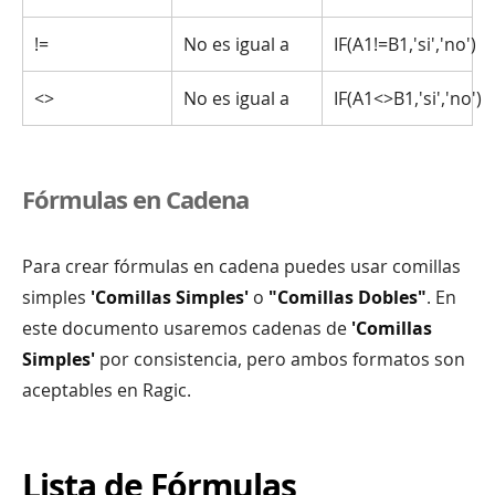
!=
No es igual a
IF(A1!=B1,'si','no')
<>
No es igual a
IF(A1<>B1,'si','no')
Fórmulas en Cadena
Para crear fórmulas en cadena puedes usar comillas
simples
'Comillas Simples'
o
"Comillas Dobles"
. En
este documento usaremos cadenas de
'Comillas
Simples'
por consistencia, pero ambos formatos son
aceptables en Ragic.
Lista de Fórmulas