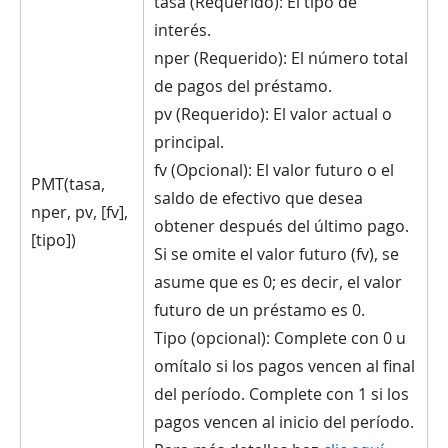
tasa (Requerido): El tipo de
interés.
nper (Requerido): El número total
de pagos del préstamo.
pv (Requerido): El valor actual o
principal.
fv (Opcional): El valor futuro o el
PMT(tasa,
saldo de efectivo que desea
nper, pv, [fv],
obtener después del último pago.
[tipo])
Si se omite el valor futuro (fv), se
asume que es 0; es decir, el valor
futuro de un préstamo es 0.
Tipo (opcional): Complete con 0 u
omítalo si los pagos vencen al final
del período. Complete con 1 si los
pagos vencen al inicio del período.