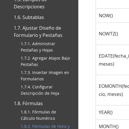
Descripciones
NOW()
1.6. Subtablas
1.7. Ajustar Diseño de
NOWTZ()
Formulario y Pestañas
1.7.1. Administrar
Pestañas y Hojas
EDATE(fecha_i
1.7.2. Agregar Atajos Bajo
meses)
Pestañas
1.7.3. Insertar Imagen en
Formularios
EOMONTH(fec
1.7.4. Configurar
Descripción de Hoja
cio, meses)
1.8. Fórmulas
1.8.1. Fórmulas de
YEAR()
Cálculo Numérico
MONTH()
1.8.2. Fórmulas de Hora y