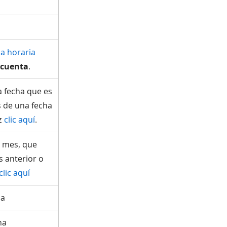
a horaria
 cuenta
.
a fecha que es
 de una fecha
az
clic aquí
.
l mes, que
 anterior o
clic aquí
ha
ha