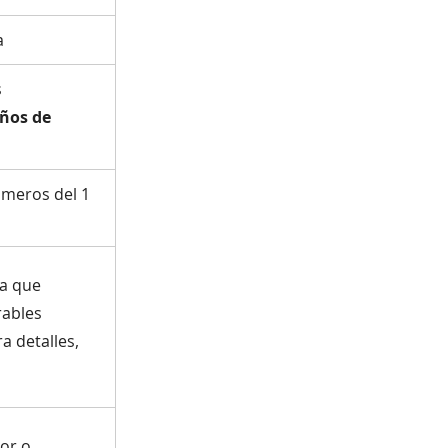
a
s
ños de
úmeros del 1
a que
rables
a detalles,
ior o