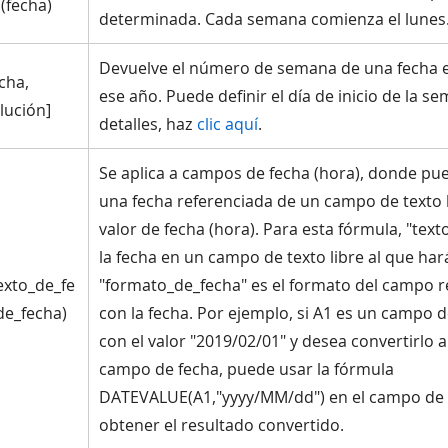
fecha)
determinada. Cada semana comienza el lunes
Devuelve el número de semana de una fecha e
cha,
ese año. Puede definir el día de inicio de la s
lución]
detalles, haz
clic aquí
.
Se aplica a campos de fecha (hora), donde pu
una fecha referenciada de un campo de texto 
valor de fecha (hora). Para esta fórmula, "tex
la fecha en un campo de texto libre al que hará
xto_de_fe
"formato_de_fecha" es el formato del campo r
de_fecha)
con la fecha. Por ejemplo, si A1 es un campo de
con el valor "2019/02/01" y desea convertirlo a
campo de fecha, puede usar la fórmula
DATEVALUE(A1,"yyyy/MM/dd") en el campo de 
obtener el resultado convertido.