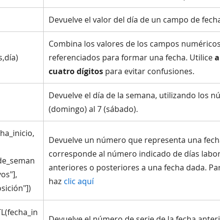
Devuelve el valor del día de un campo de fech
Combina los valores de los campos numérico
,día)
referenciados para formar una fecha. Utilice
a
cuatro dígitos
para evitar confusiones.
Devuelve el día de la semana, utilizando los n
(domingo) al 7 (sábado).
a_inicio,
Devuelve un número que representa una fech
corresponde al número indicado de días labo
_de_seman
anteriores o posteriores a una fecha dada. Par
vos"],
haz
clic aquí
sición"])
(fecha_in
Devuelve el número de serie de la fecha anter