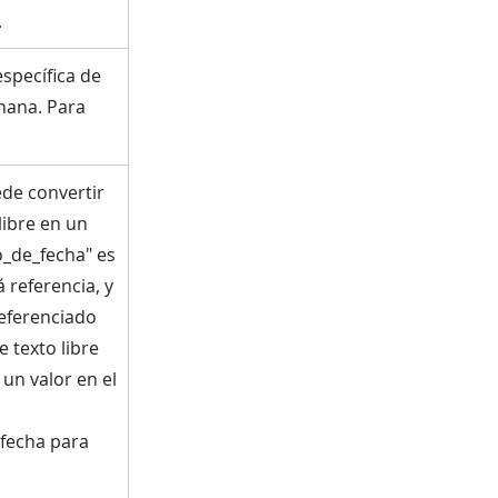
.
specífica de
emana. Para
ede convertir
libre en un
to_de_fecha" es
 referencia, y
eferenciado
 texto libre
 un valor en el
fecha para