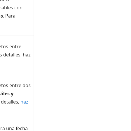
rables con
os
. Para
etos entre
s detalles, haz
etos entre dos
áles y
 detalles,
haz
ra una fecha