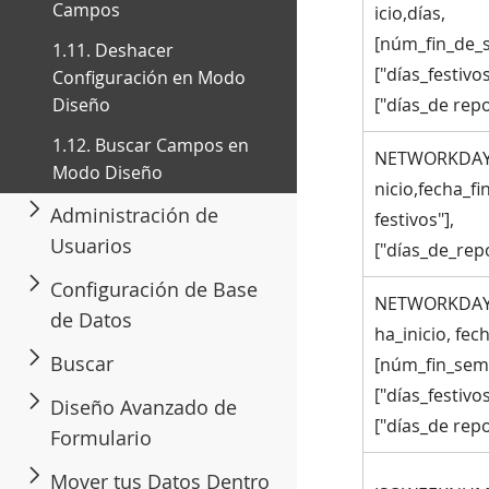
Campos
icio,días,
[núm_fin_de_
1.11. Deshacer
["días_festivos
Configuración en Modo
Diseño
["días_de repo
1.12. Buscar Campos en
NETWORKDAYS
Modo Diseño
nicio,fecha_fin
Administración de
festivos"],
Usuarios
["días_de_repo
Configuración de Base
NETWORKDAYS
de Datos
ha_inicio, fech
Buscar
[núm_fin_sem
["días_festivos
Diseño Avanzado de
["días_de repo
Formulario
Mover tus Datos Dentro