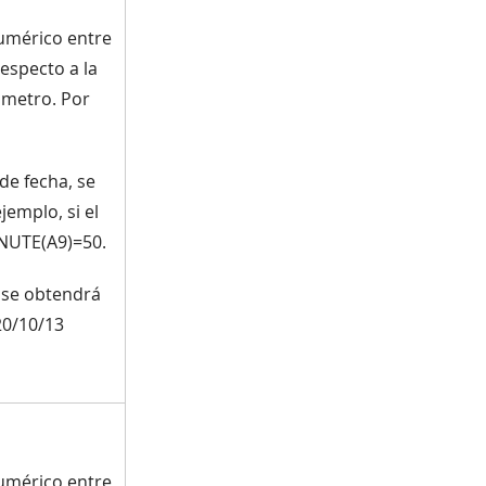
numérico entre
especto a la
ámetro. Por
de fecha, se
emplo, si el
INUTE(A9)=50.
 se obtendrá
20/10/13
numérico entre