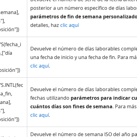
posterior a un número específico de días labo
semana],
parámetros de fin de semana personalizad
"],
detalles, haz
clic aquí
sición"])
(fecha_i
Devuelve el número de días laborables compl
,["día
una fecha de inicio y una fecha de fin. Para má
clic aquí
.
sición"])
.INTL(fec
Devuelve el número de días laborables compl
a_fin,
fechas utilizando
parámetros para indicar cu
ana],
cuántos días son fines de semana
. Para más
"],
clic aquí
.
sición"])
Devuelve el número de semana ISO del año pa