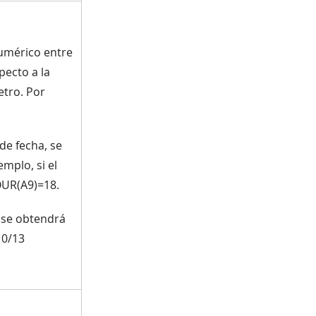
numérico entre
pecto a la
etro. Por
de fecha, se
mplo, si el
OUR(A9)=18.
 se obtendrá
10/13