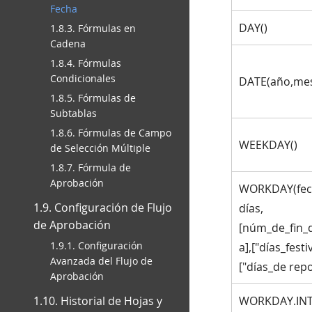
Fecha
DAY()
1.8.3. Fórmulas en
Cadena
1.8.4. Fórmulas
Condicionales
DATE(año,mes
1.8.5. Fórmulas de
Subtablas
1.8.6. Fórmulas de Campo
WEEKDAY()
de Selección Múltiple
1.8.7. Fórmula de
Aprobación
WORKDAY(fech
1.9. Configuración de Flujo
días,
de Aprobación
[núm_de_fin
1.9.1. Configuración
a],["días_festi
Avanzada del Flujo de
["días_de repo
Aprobación
1.10. Historial de Hojas y
WORKDAY.INTL