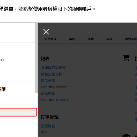
堡選單
，並點擊
使用者與權限
下的
服務帳戶
。