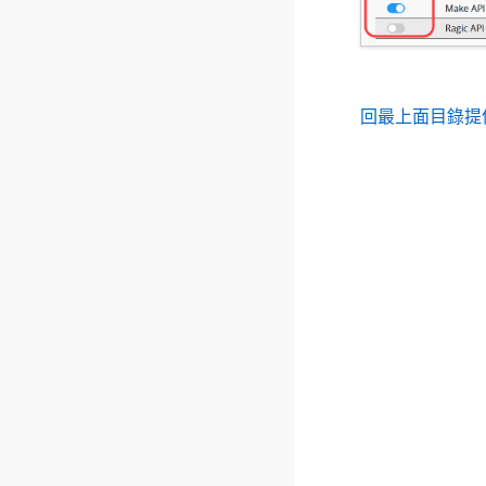
回最上面
目錄
提