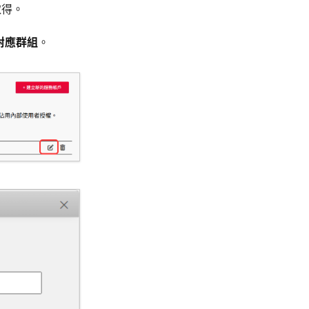
取得。
對應群組
。