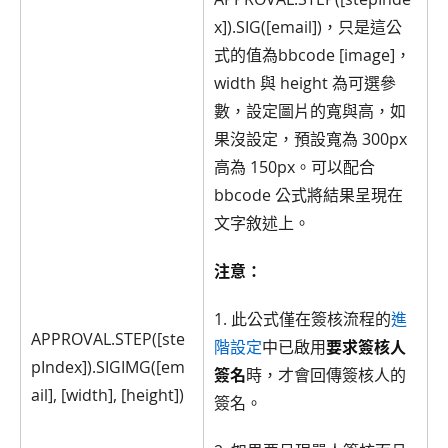
x]).SIG([email])，只是這公
式的值為bbcode [image]，
width 與 height 為可選參
數，設定圖片的寬與高，如
果沒設定，預設寬為 300px
高為 150px。可以配合
bbcode 公式將結果呈現在
文字敘述上。
注意：
1. 此公式僅在簽核流程的
進
APPROVAL.STEP([ste
階設定
中已啟用
要求簽核人
pIndex]).SIGIMG([em
簽名
時，才會回傳簽核人的
ail], [width], [height])
簽名。