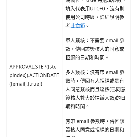
期欄位。 true 為選填參數，
填入代表用UTC+0，沒有則
使用公司時區，詳細說明參
考
此章節
。
單人簽核：不需要 email 參
數，傳回該簽核人的同意或
拒絕的日期和時間。
APPROVAL.STEP([ste
多人簽核：沒有帶 email 參
pIndex]).ACTIONDATE
數時，傳回有人拒絕或是有
([email],[true])
人同意簽核而且達標(已同意
簽核人數大於擇辦人數)的日
期和時間。
有帶 email 參數時，傳回該
簽核人同意或拒絕的日期和