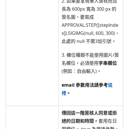
2. 如果要呈現單人簽核而且
長為 600px 寬為 300 px 的
簽名圖，要寫成
APPROVAL.STEP([stepInde
x]).SIGIMG(null, 600, 300)，
此處的 null 不需3加引號。
3. 欄位種類不能使用圖片/簽
名欄位，必須使用
字串欄位
(例如：自由輸入)。
email 參數用法請參考
這
裡
。
傳回這一階簽核人同意或拒
絕的日期和時間。
套用在日