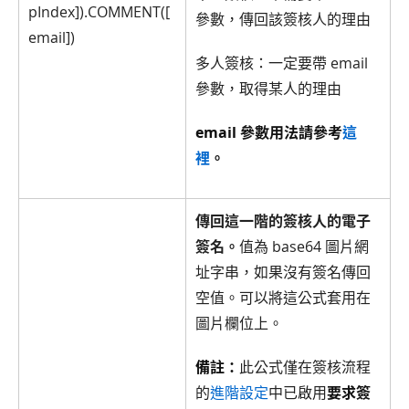
pIndex]).COMMENT([
參數，傳回該簽核人的理由
email])
多人簽核：一定要帶 email
參數，取得某人的理由
email 參數用法請參考
這
裡
。
傳回這一階的簽核人的電子
簽名。
值為 base64 圖片網
址字串，如果沒有簽名傳回
空值。可以將這公式套用在
圖片欄位上。
備註：
此公式僅在簽核流程
的
進階設定
中已啟用
要求簽