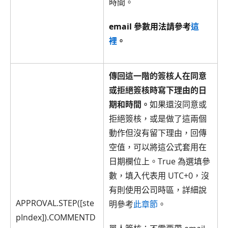
時間。
email 參數用法請參考
這
裡
。
傳回這一階的簽核人在同意
或拒絕簽核時寫下理由的日
期和時間。
如果還沒同意或
拒絕簽核，或是做了這兩個
動作但沒有留下理由，回傳
空值，可以將這公式套用在
日期欄位上。True 為選填參
數，填入代表用 UTC+0，沒
有則使用公司時區，詳細說
APPROVAL.STEP([ste
明參考
此章節
。
pIndex]).COMMENTD