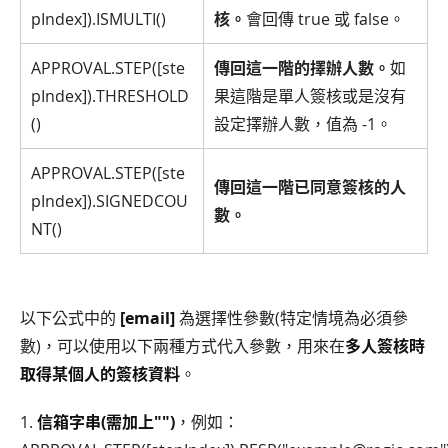
pIndex]).ISMULTI()
核。
會回傳 true 或 false。
APPROVAL.STEP([ste
傳回這一階的擇辦人數。
如
pIndex]).THRESHOLD
果這階是單人簽核或是沒有
()
設定擇辦人數，值為 -1。
APPROVAL.STEP([ste
傳回這一階已同意簽核的人
pIndex]).SIGNEDCOU
數。
NT()
以下公式中的
[email]
為選擇性參數(特定情境為必須參
數)，可以使用以下兩種方式代入參數，用來在
多人簽核時
取得某個人的簽核資料
。
1.
信箱字串(需加上"")
，例如：