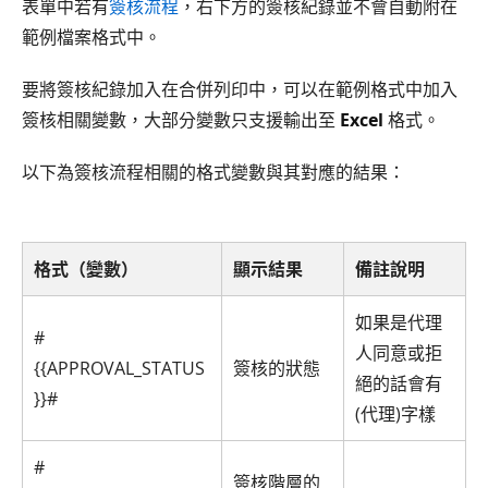
表單中若有
簽核流程
，右下方的簽核紀錄並不會自動附在
範例檔案格式中。
要將簽核紀錄加入在合併列印中，可以在範例格式中加入
簽核相關變數，大部分變數只支援輸出至
Excel
格式。
以下為簽核流程相關的格式變數與其對應的結果：
格式（變數）
顯示結果
備註說明
如果是代理
#
人同意或拒
{{APPROVAL_STATUS
簽核的狀態
絕的話會有
}}#
(代理)字樣
#
簽核階層的