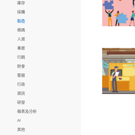
庫存
採購
製造
條碼
人資
專案
行銷
財會
客服
行政
資訊
研發
報表及分析
AI
其他