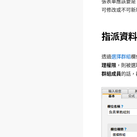
張表單應該要是
可修改或不可新
指派資料
透過
選擇群組
欄
理權限
，則被選
群組成員
的話，