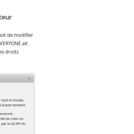
teur
oit de modifier
EVERYONE ait
es droits