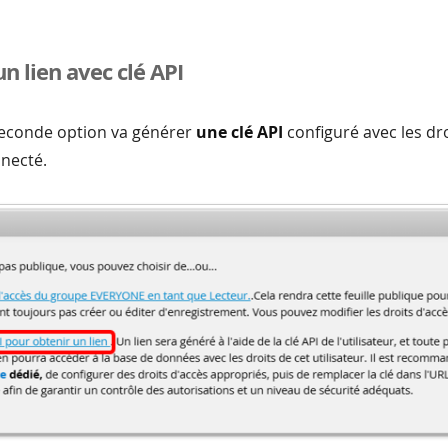
n lien avec clé API
 seconde option va générer
une clé API
configuré avec les dr
nnecté.