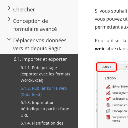
Chercher
Si vous souhait
vous pouvez uti
Conception de
permettant aux 
formulaire avancé
Déplacer vos données
Pour utiliser la
vers et depuis Ragic
web
situé dans
6.1. Importer et exporter
6.1.1. Publipostage
(exporter avec les formats
Word/Excel)
6.1.2. Publier sur le web
(Data feed)
6.1.3. Importation
périodique à partir d'une
URL
6.1.4. Planification des