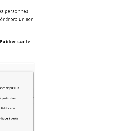
res personnes,
 générera un lien
 Publier sur le