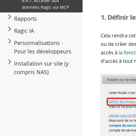
6.4.7. Accéder aux
données Ragic via MCP
1. Définir 
Rapports
Ragic IA
Cela rendra cet
Personnalisations -
ou de créer de
Pour les développeurs
accès à
la fonc
d'accès à tout
Installation sur site (y
compris NAS)