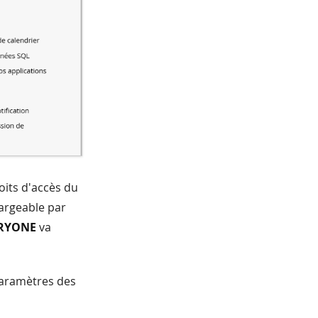
oits d'accès du
argeable par
RYONE
va
paramètres des