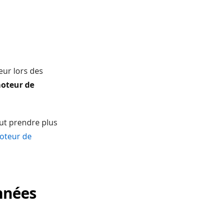
leur lors des
moteur de
ut prendre plus
moteur de
nnées