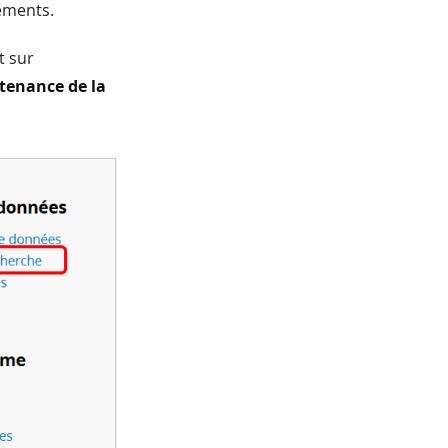
ements.
t sur
tenance de la