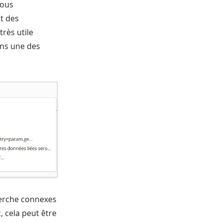
vous
t des
rès utile
ins une des
herche connexes
 cela peut être