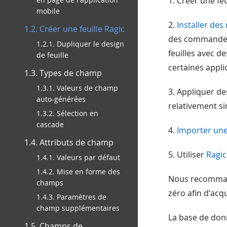
1. Créer une feu
mobile
2.
Installer de
1.2. Créer une feuille Ragic
des commandes,
1.2.1. Dupliquer le design
feuilles avec d
de feuille
certaines appli
1.3. Types de champ
1.3.1. Valeurs de champ
3. Appliquer d
auto-générées
relativement si
1.3.2. Sélection en
cascade
4.
Importer une 
1.4. Attributs de champ
5. Utiliser
Ragic
1.4.1. Valeurs par défaut
1.4.2. Mise en forme des
Nous recommand
champs
zéro afin d’acq
1.4.3. Paramètres de
champ supplémentaires
La base de don
1.5. Champs de