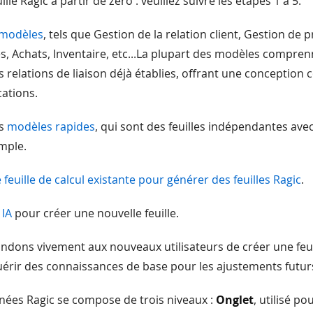
ille Ragic à partir de zéro : veuillez suivre les étapes 1 à 5.
s modèles
, tels que Gestion de la relation client, Gestion de p
 Achats, Inventaire, etc...La plupart des modèles compren
es relations de liaison déjà établies, offrant une conception
cations.
es
modèles rapides
, qui sont des feuilles indépendantes ave
mple.
feuille de calcul existante pour générer des feuilles Ragic
.
 IA
pour créer une nouvelle feuille.
ons vivement aux nouveaux utilisateurs de créer une feuil
uérir des connaissances de base pour les ajustements futur
nées Ragic se compose de trois niveaux :
Onglet
, utilisé po