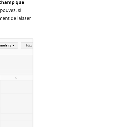
e champ que
pouvez, si
ment de laisser
.