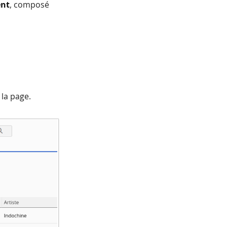
ent
, composé
 la page.