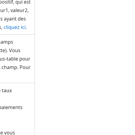
ositif, qui est
ur1, valeur2,
ns ayant des
s,
cliquez ici
.
champs
xte). Vous
us-table pour
ce champ. Pour
e taux
 paiements
ue vous