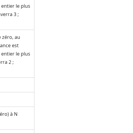
entier le plus
verra 3 ;
e zéro, au
cance est
entier le plus
rra 2 ;
éro) à N