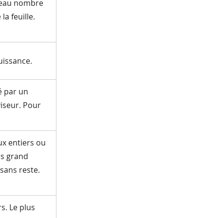
uveau nombre
la feuille.
uissance.
é par un
viseur. Pour
x entiers ou
us grand
 sans reste.
s. Le plus