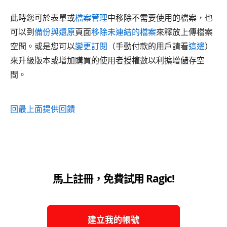
此時您可於表單或
檔案管理
中移除不需要使用的檔案，也
可以到
備份與還原
頁面
移除未連結的檔案
來釋放上傳檔案
空間。或是您可以
變更訂閱
（手動付款的用戶請看
這邊
）
來升級版本或增加購買的使用者授權數以利擴增儲存空
間。
回最上面
提供回饋
馬上註冊，免費試用 Ragic!
建立我的帳號