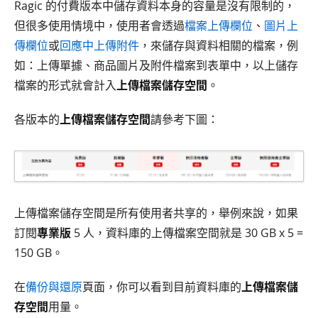
Ragic 的付費版本中儲存資料本身的容量是沒有限制的，
但很多使用情境中，使用者會透過
檔案上傳欄位
、
圖片上
傳欄位
或
回應中上傳附件
，來儲存與資料相關的檔案，例
如：上傳單據、商品圖片及附件檔案到表單中，以上儲存
檔案的形式就會計入
上傳檔案儲存空間
。
各版本的
上傳檔案儲存空間
請參考下圖：
上傳檔案儲存空間是所有使用者共享的，舉例來說，如果
訂閱
專業版
5 人，資料庫的上傳檔案空間就是 30 GB x 5 =
150 GB。
在
備份與還原
頁面，你可以看到目前資料庫的
上傳檔案儲
存空間
用量。