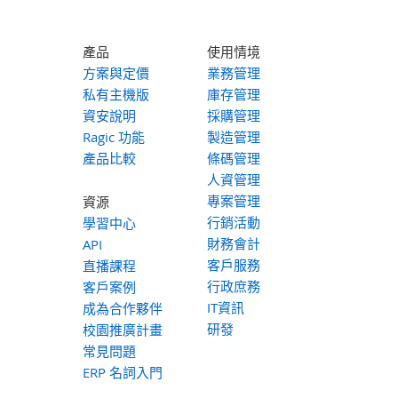
產品
使用情境
方案與定價
業務管理
私有主機版
庫存管理
資安說明
採購管理
Ragic 功能
製造管理
產品比較
條碼管理
人資管理
專案管理
資源
行銷活動
學習中心
財務會計
API
客戶服務
直播課程
行政庶務
客戶案例
IT資訊
成為合作夥伴
研發
校園推廣計畫
常見問題
ERP 名詞入門