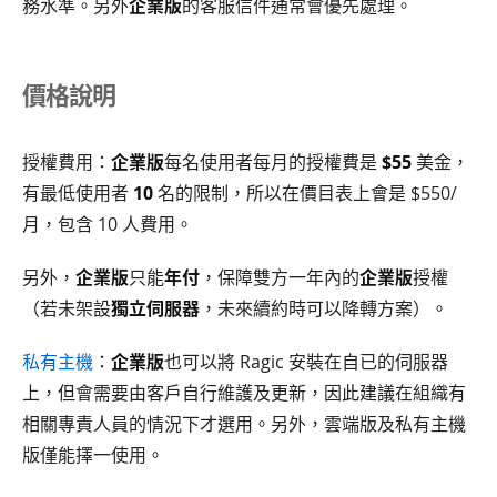
務水準。另外
企業版
的客服信件通常會優先處理。
價格說明
授權費用：
企業版
每名使用者每月的授權費是
$55
美金，
有最低使用者
10
名的限制，所以在價目表上會是 $550/
月，包含 10 人費用。
另外，
企業版
只能
年付
，保障雙方一年內的
企業版
授權
（若未架設
獨立伺服器
，未來續約時可以降轉方案）。
私有主機
：
企業版
也可以將 Ragic 安裝在自已的伺服器
上，但會需要由客戶自行維護及更新，因此建議在組織有
相關專責人員的情況下才選用。另外，雲端版及私有主機
版僅能擇一使用。