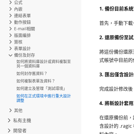
公式
1. 備份目前系
內嵌
連結表單
動作按鈕
首先，手動下載
E-mail相關
版面編排
2. 還原備份至
簽核
表單設計
將這份備份還原
備份及封存
式帳號中目前的
如何將資料庫設計或資料複製至
另一個資料庫
如何封存舊資料？
3. 匯出僅含設
如何複製表單及資料？
如何建立及管理「測試環境」
完成設計修改後
如何在正式環境中進行重大設計
調整
4. 將新設計套
其他
在還原備份前，
私有主機
含設計的 .ra
開發者