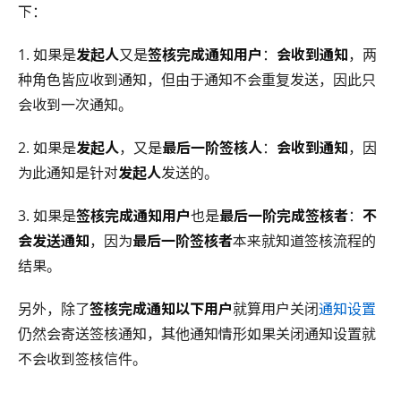
下：
1. 如果是
发起人
又是
签核完成通知用户
：
会收到通知
，两
种角色皆应收到通知，但由于通知不会重复发送，因此只
会收到一次通知。
2. 如果是
发起人
，又是
最后一阶签核人
：
会收到通知
，因
为此通知是针对
发起人
发送的。
3. 如果是
签核完成通知用户
也是
最后一阶完成签核者
：
不
会发送通知
，因为
最后一阶签核者
本来就知道签核流程的
结果。
另外，除了
签核完成通知以下用户
就算用户关闭
通知设置
仍然会寄送签核通知，其他通知情形如果关闭通知设置就
不会收到签核信件。