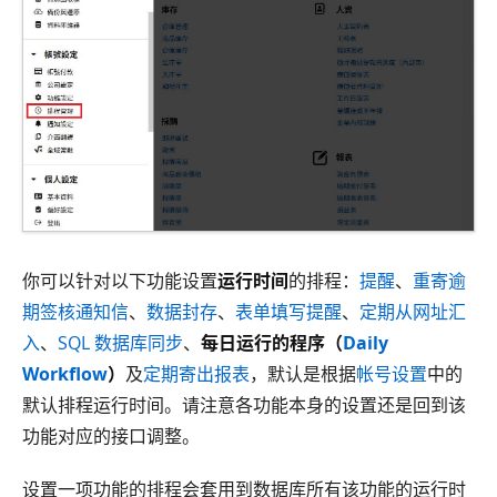
你可以针对以下功能设置
运行时间
的排程：
提醒
、
重寄逾
期签核通知信
、
数据封存
、
表单填写提醒
、
定期从网址汇
入
、
SQL 数据库同步
、
每日运行的程序（
Daily
Workflow
）
及
定期寄出报表
，默认是根据
帐号设置
中的
默认排程运行时间。请注意各功能本身的设置还是回到该
功能对应的接口调整。
设置一项功能的排程会套用到数据库所有该功能的运行时