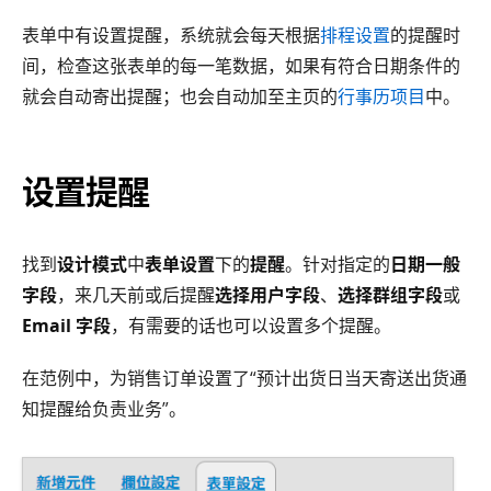
表单中有设置提醒，系统就会每天根据
排程设置
的提醒时
间，检查这张表单的每一笔数据，如果有符合日期条件的
就会自动寄出提醒；也会自动加至主页的
行事历项目
中。
设置提醒
找到
设计模式
中
表单设置
下的
提醒
。针对指定的
日期一般
字段
，来几天前或后提醒
选择用户字段
、
选择群组字段
或
Email 字段
，有需要的话也可以设置多个提醒。
在范例中，为销售订单设置了“预计出货日当天寄送出货通
知提醒给负责业务”。