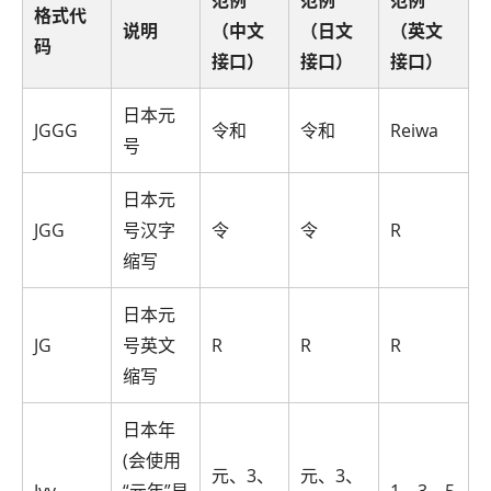
格式代
说明
（中文
（日文
（英文
码
接口）
接口）
接口）
日本元
JGGG
令和
令和
Reiwa
号
日本元
JGG
号汉字
令
令
R
缩写
日本元
JG
号英文
R
R
R
缩写
日本年
(会使用
元、3、
元、3、
Jyy
“元年”显
1、3、5