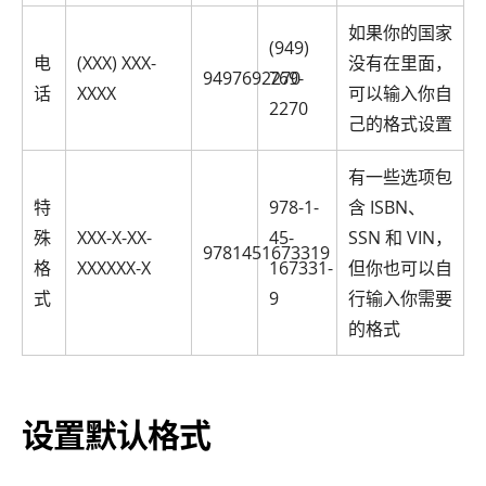
如果你的国家
(949)
电
(XXX) XXX-
没有在里面，
9497692270
769-
话
XXXX
可以输入你自
2270
己的格式设置
有一些选项包
特
978-1-
含 ISBN、
殊
XXX-X-XX-
45-
SSN 和 VIN，
9781451673319
格
XXXXXX-X
167331-
但你也可以自
式
9
行输入你需要
的格式
设置默认格式