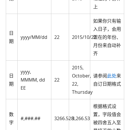
上
如果你只有输
入日子，会用
日
yyyy/MM/dd
22
2015/10/22
现在的年份、
期
月份来自动补
齐
2015,
yyyy,
日
October,
请参阅
此处
来
MMMM, dd
22
期
22,
自订日期格式
EE
Thursday
根据格式设
数
置，字段值会
#,###.##
3266.528
3,266.53
字
被四舍五入至