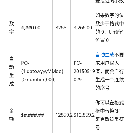
最接近的小数
如果数字的位
数
数少于格式中
#,##0.00
3266
3,266.00
字
的 0，则预留
位置 0
自动生成
不要
自
PO-
PO-
求用户输入
动
{1,date,yyyyMMdd}-
20150519-
值，而会自行
生
{0,number,000}
029
生成一个连续
成
的序号
你可以在格式
金
框中替换“$”
$#,###.##
12859.2
$12,859.2
额
来更改货币符
号