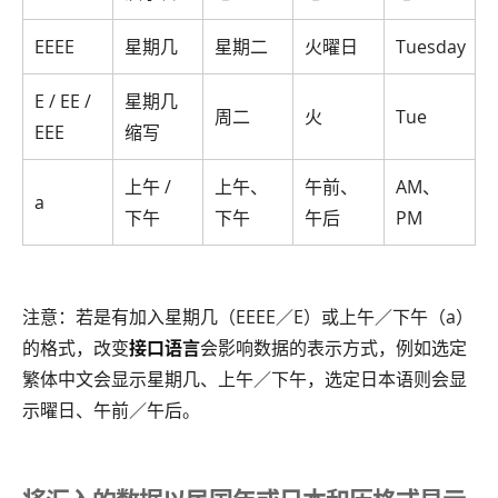
EEEE
星期几
星期二
火曜日
Tuesday
E / EE /
星期几
周二
火
Tue
EEE
缩写
上午 /
上午、
午前、
AM、
a
下午
下午
午后
PM
注意：若是有加入星期几（EEEE／E）或上午／下午（a）
的格式，改变
接口语言
会影响数据的表示方式，例如选定
繁体中文会显示星期几、上午／下午，选定日本语则会显
示曜日、午前／午后。