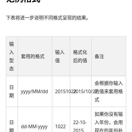
下表将进一步说明不同格式呈现的结果。
输
入
输入
格式化
套用的格式
备注
型
值
后的值
态
会根据你输入
日
yyyy/MM/dd
20151022
2015/10/22
的值来套用格
期
式
如果你没有输
日
22-10-
入年份，会用
dd-MM-yyyy
1022
期
2015
现在的年份补