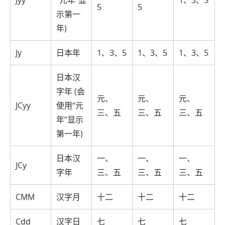
5
5
示第一
年)
Jy
日本年
1、3、5
1、3、5
1、3、5
日本汉
字年 (会
元、
元、
元、
JCyy
使用“元
三、五
三、五
三、五
年”显示
第一年)
日本汉
一、
一、
一、
JCy
字年
三、五
三、五
三、五
CMM
汉字月
十二
十二
十二
Cdd
汉字日
七
七
七