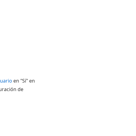
suario
en "Sí" en
guración de