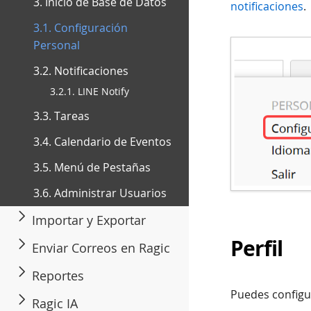
3. Inicio de Base de Datos
notificaciones
.
3.1. Configuración
Personal
3.2. Notificaciones
3.2.1. LINE Notify
3.3. Tareas
3.4. Calendario de Eventos
3.5. Menú de Pestañas
3.6. Administrar Usuarios
Importar y Exportar
Perfil
Enviar Correos en Ragic
Reportes
Puedes configur
Ragic IA