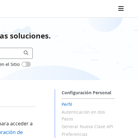
as soluciones.
 el Sitio
Configuración Personal
Perfil
Autenticación en dos
Pasos
para acceder a
Generar Nueva Clave API
uración de
Preferencias