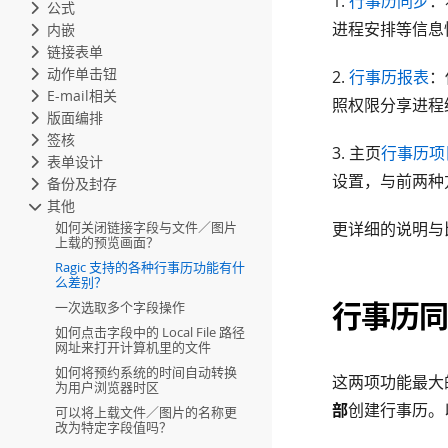
1.
行事历同步
：
公式
进程安排等信息
内嵌
链接表单
动作单击钮
2.
行事历报表
：
E-mail相关
照权限分享进程
版面编排
签核
3. 主页
行事历项
表单设计
设置，与前两种
备份及封存
其他
如何关闭链接字段与文件／图片
更详细的说明与
上载的预览画面？
Ragic 支持的各种行事历功能有什
么差别？
行事历同步
一次选取多个字段操作
如何点击字段中的 Local File 路径
网址来打开计算机里的文件
如何将预约系统的时间自动转换
这两项功能最大
为用户浏览器时区
部
创建行事历。
可以将上载文件／图片的名称更
改为特定字段值吗？