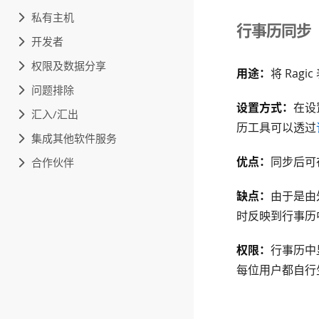
私有主机
行事历同步
开发者
权限及数据分享
用途：
将 Rag
问题排除
设置方式：
在设
汇入/汇出
历工具可以透过
集成其他软件服务
优点：
同步后可
合作伙伴
缺点：
由于是由外
时反映到行事历
权限：
行事历中
每位用户都自行