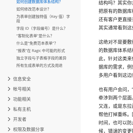
如何创建数据库体系结构？
结构吗？其实你
如何修改范本设计？
把原有的数据库移
为表单创建独特值（Key 值）字
还有客户更直接
段
其实通常看到这
字段 ID（字段编号）是什么？
“客制化表单”是什么？
这绝对不是要敷
什么是“免费范本表单”？
的数据库体系结
“报表”在 Ragic 中可能的形式
独立字段与子表格字段的差异
此，针对这类来
所有生成表单的方式及用途
据库的需求，例
多用户看到这边就
信息安全
帐号相关
也有用户会问，
牵涉到两个层面
功能相关
又连，或是东拉
私有主机
帮他打掉重练。
开发者
时间，也可以防
权限及数据分享
候，错误的变更