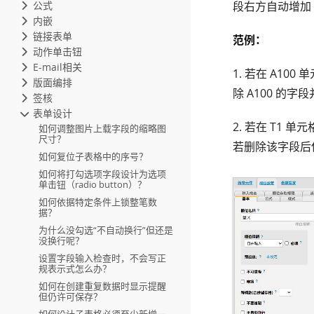
公式
段右方自动增加 
内嵌
链接表单
范例：
动作单击钮
E-mail相关
1. 若在 A10
版面编排
除 A100 的字
签核
表单设计
2. 若在 T1
如何调整图片上载字段的缩略图
尺寸？
若删除该字段后保
如何复位子表格中的序号？
如何将打勾选项字段设计为选项
单击钮（radio button）？
如何依据特定条件上锁整笔数
据？
为什么没勾选“不自动换行”但还是
没换行呢？
设置字段输入检查时，不会写正
规表示式怎么办？
如何在创建重复数据时显示提醒
但仍许可保存？