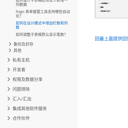
如何设计子表格必须至少新增一
列数据
Ragic 表单建置工具支持哪些自动
化？
如何在设计模式中增加栏数和列
数
如何调整子表格默认显示笔数？
回最上面
提供回
备份及封存
其他
私有主机
开发者
权限及数据分享
问题排除
汇入/汇出
集成其他软件服务
合作伙伴