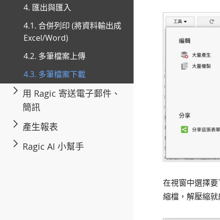
4. 匯出與匯入
4.1. 合併列印 (將資料輸出成
Excel/Word)
4.2. 多筆檔案上傳
4.3. 多筆檔案下載
用 Ragic 寄送電子郵件、
簡訊
產生報表
Ragic AI 小幫手
在視窗中選擇要下
縮檔，解壓縮就