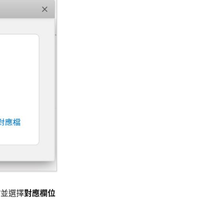
檔
並選擇
對應欄位