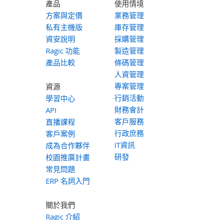
產品
使用情境
方案與定價
業務管理
私有主機版
庫存管理
資安說明
採購管理
Ragic 功能
製造管理
產品比較
條碼管理
人資管理
專案管理
資源
行銷活動
學習中心
財務會計
API
客戶服務
直播課程
行政庶務
客戶案例
IT資訊
成為合作夥伴
研發
校園推廣計畫
常見問題
ERP 名詞入門
關於我們
Ragic 介紹