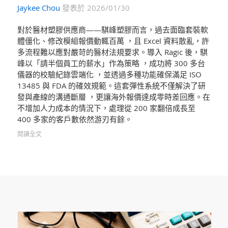
Jaykee Chou
發表於 2026/01/30
對於醫材塑膠供應商——騏峰塑膠而言，過去面臨套裝軟
體僵化、修改模組報價動輒百萬 ，且 Excel 資料散亂，許
多流程難以應對嚴苛的醫材法規要求。導入 Ragic 後，騏
峰以「請半個員工的薪水」作為策略 ，成功將 300 多台
儀器的校驗紀錄雲端化 ，並透過多種功能確保滿足 ISO
13485 與 FDA 的確效規範。這套彈性系統不僅解決了研
發與產線的溝通斷層 ，更讓海外報價達成零時差回應。在
不增加人力成本的情況下，處理從 200 家翻倍成長至
400 多家的客戶數依然游刃有餘。
閱讀全文