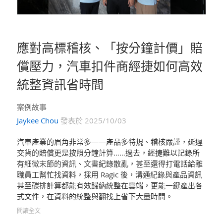
應對高標稽核、「按分鐘計價」賠
償壓力，汽車扣件商經捷如何高效
統整資訊省時間
案例故事
Jaykee Chou
發表於 2025/10/03
汽車產業的眉角非常多——產品多特規、稽核嚴謹，延遲
交貨的賠償更是按照分鐘計算……過去，經捷難以記錄所
有細微末節的資訊、文書紀錄散亂，甚至還得打電話給離
職員工幫忙找資料，採用 Ragic 後，溝通紀錄與產品資訊
甚至碳排計算都能有效歸納統整在雲端，更能一鍵產出各
式文件，在資料的統整與翻找上省下大量時間。
閱讀全文