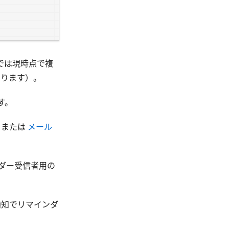
 では現時点で複
なります）。
す。
または
メール
ダー受信者用の
ュ通知でリマインダ