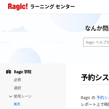
ラーニング センター
なんか問
Ragic 学院
予約シス
必修
選択
使用シーン
Ragic の
予約シ
販売
レポート上で時