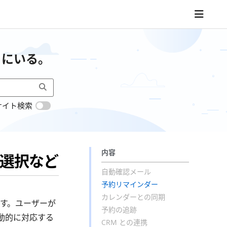
こにいる。
サイト検索
内容
ス選択など
自動確認メール
予約リマインダー
カレンダーとの同期
す。ユーザーが
予約の追跡
動的に対応する
CRM との連携