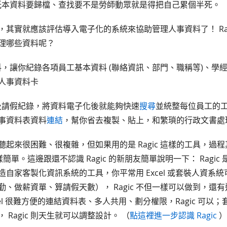
紙本資料要歸檔、查找要不是勞師動眾就是得把自己累個半死。
，其實就應該評估導入電子化的系統來協助管理人事資料了！ Rag
理哪些資料呢？
資料，讓你紀錄各項員工基本資料 (聯絡資訊、部門、職稱等)、學
人事資料卡
班及請假紀錄，將資料電子化後就能夠快速
搜尋
並統整每位員工的
事資料表資料
連結
，幫你省去複製、貼上，和繁瑣的行政文書處
聽起來很困難、很複雜，但如果用的是 Ragic 這樣的工具，過
一樣簡單。這邊跟還不認識 Ragic 的新朋友簡單說明一下： Ragi
造自家客製化資訊系統的工具，你平常用 Excel 或套裝人資系
勤、做薪資單、算請假天數）， Ragic 不但一樣可以做到，還
cel 很難方便的連結資料表、多人共用、劃分權限，Ragic 可以
 Ragic 則天生就可以調整設計。 （
點這裡進一步認識 Ragic
）