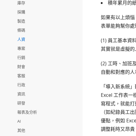
積年累月的
庫存
採購
如果有以上煩惱
製造
表單能夠幫你處
條碼
人資
(1) 員工基本
專案
其實就是虛擬的
行銷
(2) 工時、加
財會
自動和對應的人
客服
行政
「導入新系統」
資訊
Excel 工作表
研發
寫程式，就能打
（如紀錄員工出
報表及分析
優點，例如 Ex
AI
調整耗時又昂貴，
其他