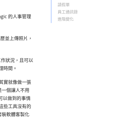
請假單
員工通訊錄
ic 的人事管理
進階變化
經歷並上傳照片，
工作狀況，且可以
理時間。
程其實就像做一張
c 是一個讓人不用
統可以做到的事情
有這些工具沒有的
；套裝軟體客製化