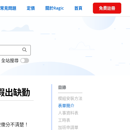
常見問題
定價
關於Ragic
首頁
免費註冊
全站搜尋
目錄
假出缺勤
模組安裝方法
表單簡介
人事資料表
工時表
傻傻分不清楚！
加班申請單