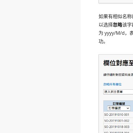
如果有相似名称
以选择
忽略
该字
为 yyyy/M
功。