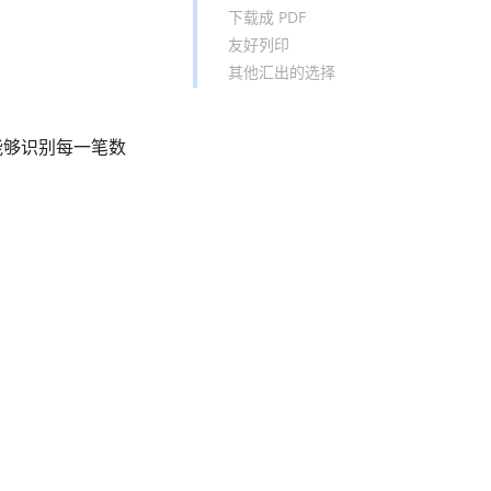
下载成 PDF
友好列印
其他汇出的选择
能够识别每一笔数