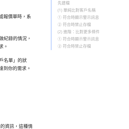
先建檔
(1) 單純比對客戶名稱
單或報價單時，系
① 符合時顯示警示訊息
② 符合時禁止存檔
(2) 進階：比對更多條件
檔做紀錄的情況，
① 符合時顯示警示訊息
② 符合時禁止存檔
求。
客戶名單」的狀
達到你的需求。
戶的資訊，這種情