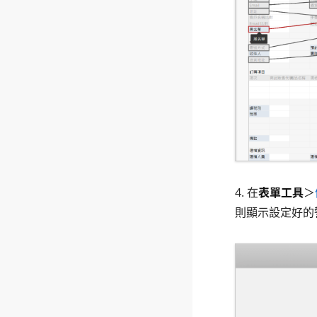
4. 在
表單工具
＞
則顯示設定好的