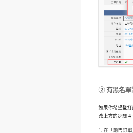
② 有黑名
如果你希望登打
改上方的步驟 4
1. 在「銷售