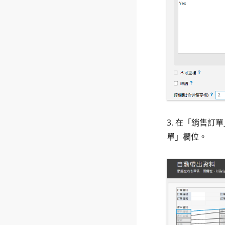
3. 在「銷售訂
單」欄位。