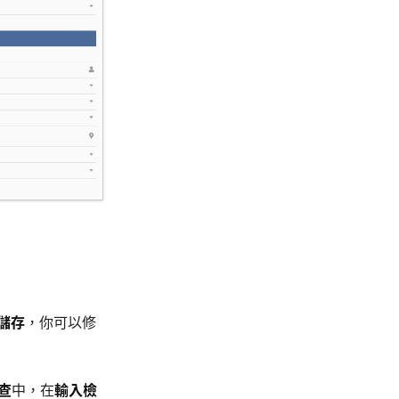
儲存
，你可以修
查
中，在
輸入檢