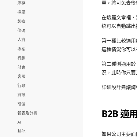
單，將可免去後
庫存
採購
在這篇文章裡，
製造
統可以自動跳出
條碼
人資
第一種比較適用
專案
這種情況你可以
行銷
第二種則適用於
財會
況，此時你只要
客服
行政
詳細設計建議請
資訊
研發
B2B 
報表及分析
AI
其他
如果公司主要面