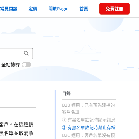
常見問題
定價
關於Ragic
首頁
免費註冊
全站搜尋
目錄
B2B 適用：已有預先建檔的
客戶名單
① 有黑名單註記時顯示訊息
客戶。在這種情
② 有黑名單註記時禁止存檔
黑名單並取消收
B2C 適用：客戶名單沒有預