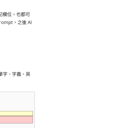
記欄位，也都可
mpt，之後 AI
單字、字義、英