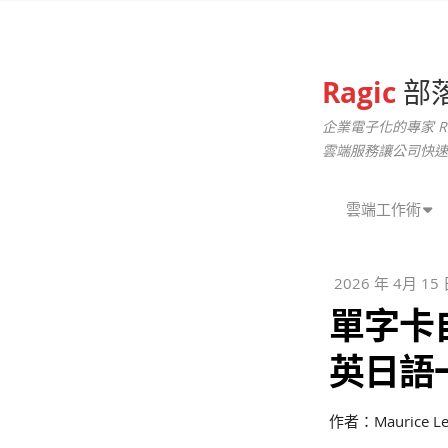
Ragic
部
企業電子化的專家 R
雲端服務讓公司快速
雲端工作術
2026 年 4月 15
單字卡自
英日語
作者：Maurice L