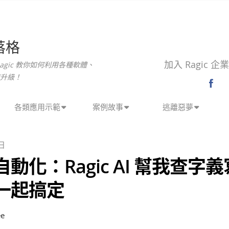
落格
加入 Ragic 
agic 教你如何利用各種軟體、
升級！
各類應用示範
案例故事
逃離惡夢
 日
動化：Ragic AI 幫我查字
一起搞定
ee