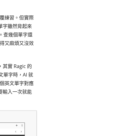
反覆練習。但實際
單字雖然背起來
p。查幾個單字還
變得又麻煩又沒效
 Ragic 的
單字時，AI 就
這個英文單字對應
要輸入一次就能