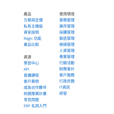
產品
使用情境
方案與定價
業務管理
私有主機版
庫存管理
資安說明
採購管理
Ragic 功能
製造管理
產品比較
條碼管理
人資管理
專案管理
資源
行銷活動
學習中心
財務會計
API
客戶服務
直播課程
行政庶務
客戶案例
IT資訊
成為合作夥伴
研發
校園推廣計畫
常見問題
ERP 名詞入門