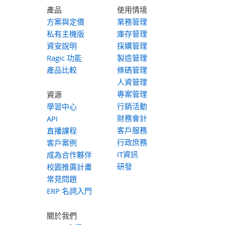
產品
使用情境
方案與定價
業務管理
私有主機版
庫存管理
資安說明
採購管理
Ragic 功能
製造管理
產品比較
條碼管理
人資管理
專案管理
資源
行銷活動
學習中心
財務會計
API
客戶服務
直播課程
行政庶務
客戶案例
IT資訊
成為合作夥伴
研發
校園推廣計畫
常見問題
ERP 名詞入門
關於我們