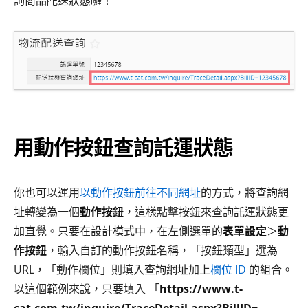
詢商品配送狀態囉！
用動作按鈕查詢託運狀態
你也可以運用
以動作按鈕前往不同網址
的方式，將查詢網
址轉變為一個
動作按鈕
，這樣點擊按鈕來查詢託運狀態更
加直覺。只要在設計模式中，在左側選單的
表單設定
＞
動
作按鈕
，輸入自訂的動作按鈕名稱，「按鈕類型」選為
URL，「動作欄位」則填入查詢網址加上
欄位 ID
的組合。
以這個範例來說，只要填入 「
https://www.t-
cat.com.tw/inquire/TraceDetail.aspx?BillID=