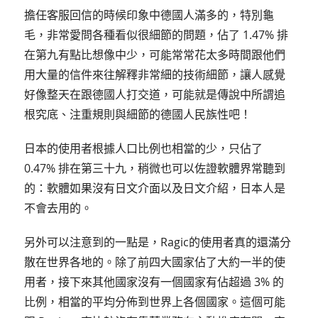
擔任客服回信的時候印象中德國人滿多的，特別龜
毛，非常愛問各種看似很細節的問題，佔了 1.47% 排
在第九有點比想像中少，可能常常花太多時間跟他們
用大量的信件來往解釋非常細的技術細節，讓人感覺
好像整天在跟德國人打交道，可能就是傳說中所謂追
根究底、注重規則與細節的德國人民族性吧！
日本的使用者根據人口比例也相當的少，只佔了
0.47% 排在第三十九，稍微也可以佐證軟體界常聽到
的：軟體如果沒有日文介面以及日文介紹，日本人是
不會去用的。
另外可以注意到的一點是，Ragic的使用者真的還滿分
散在世界各地的。除了前四大國家佔了大約一半的使
用者，接下來其他國家沒有一個國家有佔超過 3% 的
比例，相當的平均分佈到世界上各個國家。這個可能