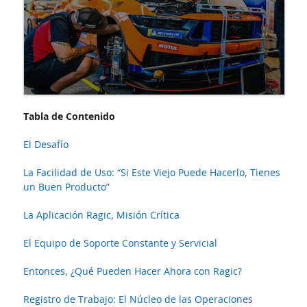
Tabla de Contenido
El Desafío
La Facilidad de Uso: “Si Este Viejo Puede Hacerlo, Tienes
un Buen Producto”
La Aplicación Ragic, Misión Crítica
El Equipo de Soporte Constante y Servicial
Entonces, ¿Qué Pueden Hacer Ahora con Ragic?
Registro de Trabajo: El Núcleo de las Operaciones