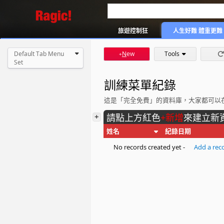
旅遊控制狂
人生好難 體重更難
Default Tab Menu
N
ew
Tools
+
Set
訓練菜單紀錄
這是「完全免費」的資料庫，大家都可以
+
請點上方紅色
+新增
來建立新
姓名
紀錄日期
No records created yet -
Add a rec