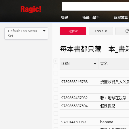
防疫抗災表單範本
自我健康管理
抽籤小幫手
報稅試算
Default Tab Menu
N
ew
Tools
+
Set
每本書都只藏一本_書
+
ISBN
書名
9789868246768
漫畫莎翁八大名
9789862437032
聽，地球在說話
9789865837594
假性孤兒
978014150059
banana